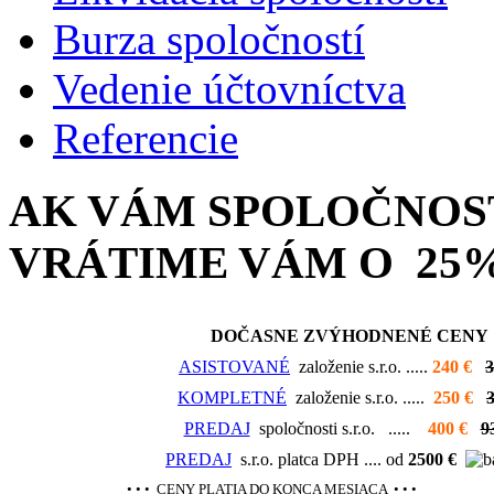
Burza spoločností
Vedenie účtovníctva
Referencie
AK VÁM SPOLOČNOS
VRÁTIME VÁM O 25%
DOČASNE ZVÝHODNENÉ CENY
ASISTOVANÉ
založenie s.r.o. .....
240 €
3
KOMPLETNÉ
založenie s.r.o. .....
250 €
PREDAJ
spoločnosti s.r.o. .....
400 €
9
PREDAJ
s.r.o. platca DPH .... od
2500 €
• • • CENY PLATIA DO KONCA MESIACA • • •