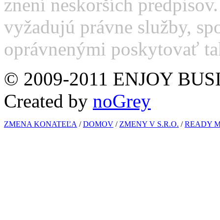
znení neskorších predpisov. 
vyžadujú právne služby, sp
oprávnenými poskytovať tak
© 2009-2011 ENJOY BUS
Created by
noGrey
ZMENA KONATEĽA
/
DOMOV
/
ZMENY V S.R.O.
/
READY M